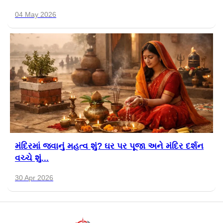
04 May 2026
મંદિરમાં જવાનું મહત્વ શું? ઘર પર પૂજા અને મંદિર દર્શન
વચ્ચે શું...
30 Apr 2026