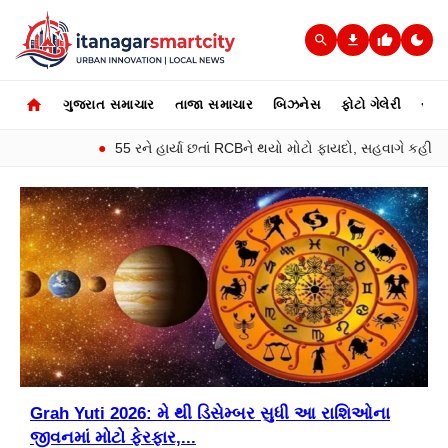
ગુજરાત સમાચાર
તાજા સમાચાર
બિઝનેસ
ફોટો ગેલેરી
સ્પોર્
●
55 રને હાર્યા છતાં RCBને થયો મોટો ફાયદો, સહવાગે કહી ‘સ્માર્
Grah Yuti 2026: મે થી ડિસેમ્બર સુધી આ રાશિઓના
જીવનમાં મોટો ફેરફાર,...