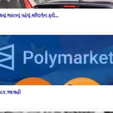
ં ભારતનું પહેલું મલ્ટિલેન ફ્રી...
્ફોટક આગાહી