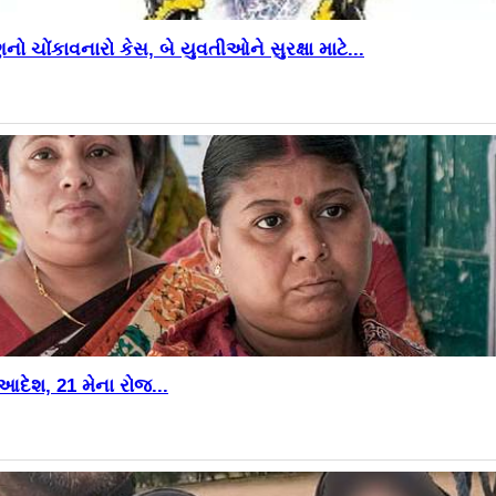
ચોંકાવનારો કેસ, બે યુવતીઓને સુરક્ષા માટે...
દેશ, 21 મેના રોજ...