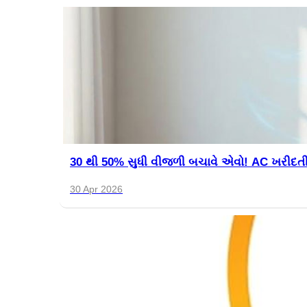
30 થી 50% સુધી વીજળી બચાવે એવો! AC ખરીદતી
30 Apr 2026