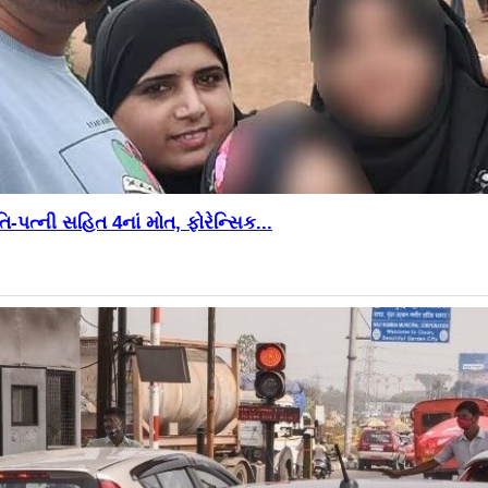
-પત્ની સહિત 4નાં મોત, ફોરેન્સિક...