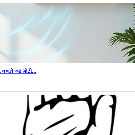
 વખતે આ મોટી...