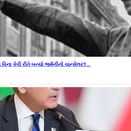
વિના કેવી રીતે બન્યો જર્મનીનો ચાન્સેલર?...