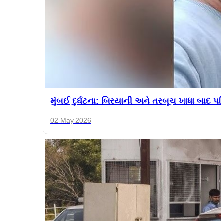
મુંબઈ દુર્ઘટના: બિરયાની અને તરબૂચ ખાધા બાદ પતિ
02 May 2026