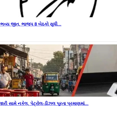
ી ભવ્ય જીત, ભાજપ 8 બેઠકો સુધી...
ી સામે નકેલ, પેટ્રોલ-ડીઝલ પૂરતા પ્રમાણમાં...