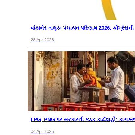
વાંકાનેર તાલુકા પંચાયત પરિણામ 2026: કોંગ્રેસન
28 Apr 2026
LPG, PNG પર સરકારની કડક કાર્યવાહી: કાળાબજાર
04 Apr 2026