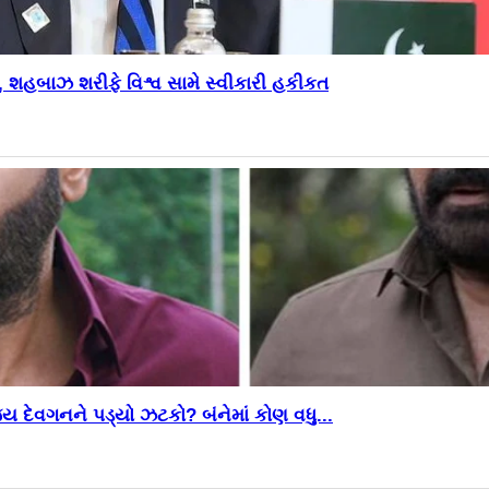
ાન, શહબાઝ શરીફે વિશ્વ સામે સ્વીકારી હકીકત
ેવગનને પડ્યો ઝટકો? બંનેમાં કોણ વધુ...