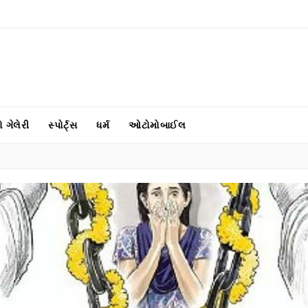
ો ગેલેરી
સ્પોર્ટ્સ
ધર્મ
ઓટોમોબાઈલ
●
55 રને હાર્