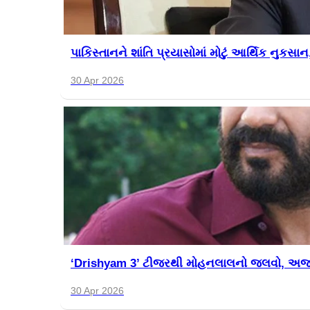
પાકિસ્તાનને શાંતિ પ્રયાસોમાં મોટું આર્થિક નુકસ
30 Apr 2026
‘Drishyam 3’ ટીજરથી મોહનલાલનો જલવો, અજય દ
30 Apr 2026