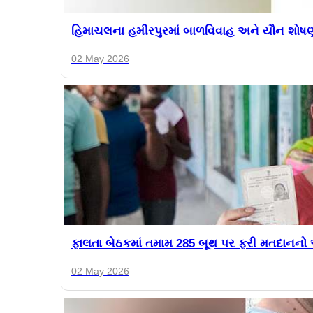
હિમાચલના હમીરપુરમાં બાળવિવાહ અને યૌન શોષણનો 
02 May 2026
ફાલતા બેઠકમાં તમામ 285 બૂથ પર ફરી મતદાનનો આ
02 May 2026