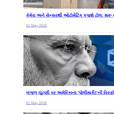
કેમેરા અને સેન્સરથી ઓટોમેટિક કપાશે ટોલ: શરૂ થયુ
02 May 2026
બંગાળ ચૂંટણી પર અમેરિકાના 'પોલીમાર્કેટ'ની વિસ
01 May 2026