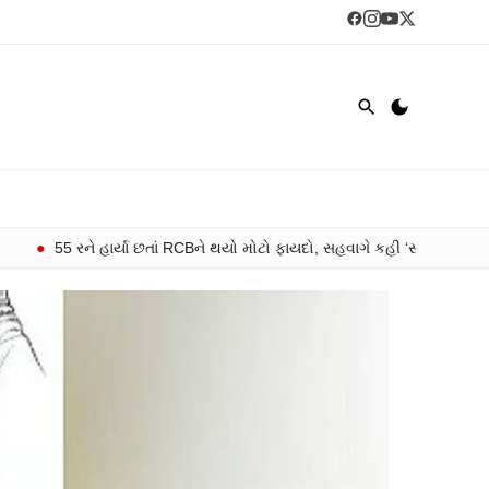
યા છતાં RCBને થયો મોટો ફાયદો, સહવાગે કહી ‘સ્માર્ટ પ્લાનિંગ’
●
ફરી મોંઘ