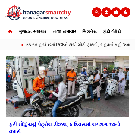
ગુજરાત સમાચાર
તાજા સમાચાર
બિઝનેસ
ફોટો ગેલેરી
સ્પોર્
●
55 રને હાર્યા છતાં RCBને થયો મોટો ફાયદો, સહવાગે કહી ‘સ્માર્ટ પ્લાનિંગ
ફરી મોંઘું થયું પેટ્રોલ-ડીઝલ, 5 દિવસમાં લગભગ ₹4નો
વધારો