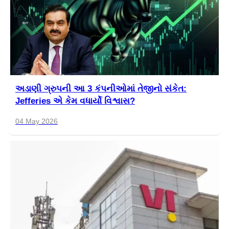
અડાણી ગ્રુપની આ 3 કંપનીઓમાં તેજીનો સંકેત:
Jefferies એ કેમ વધાર્યો વિશ્વાસ?
04 May 2026