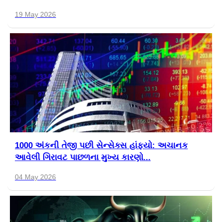
19 May 2026
1000 અંકની તેજી પછી સેન્સેક્સ હાંફ્યો: અચાનક
આવેલી ગિરાવટ પાછળના મુખ્ય કારણો...
04 May 2026