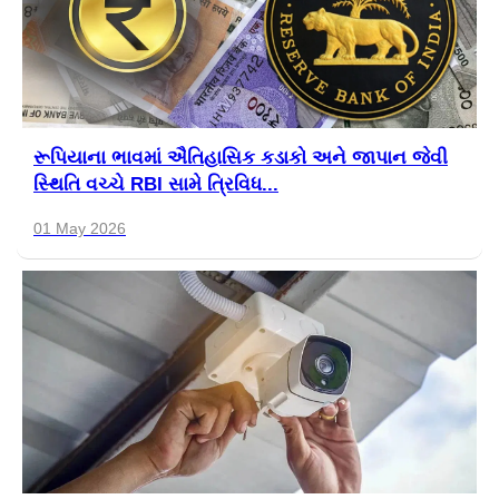
રૂપિયાના ભાવમાં ઐતિહાસિક કડાકો અને જાપાન જેવી
સ્થિતિ વચ્ચે RBI સામે ત્રિવિધ...
01 May 2026