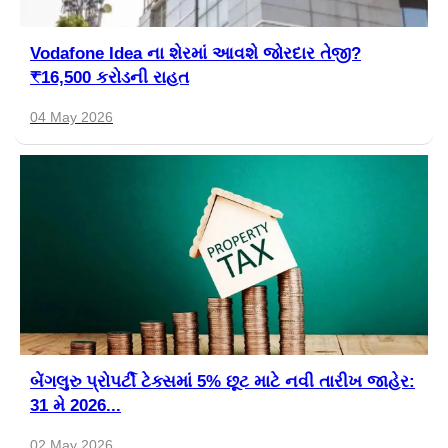
Vodafone Idea ના શેરમાં આવશે જોરદાર તેજી?
₹16,500 કરોડની રાહત
04 May 2026
બેંગલુરુ પ્રોપર્ટી ટેક્સમાં 5% છૂટ માટે નવી તારીખ જાહેર:
31 મે 2026...
02 May 2026