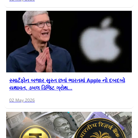
સ્માર્ટફોન બજાર સુસ્ત છતાં ભારતમાં Apple નો દબદબો
યથાવત, ડબલ ડિજિટ ગ્રોથ...
02 May 2026