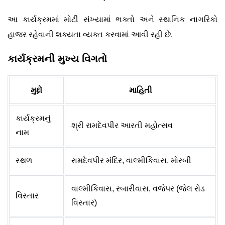
આ કાર્યક્રમમાં મોટી સંખ્યામાં ભક્તો અને સ્થાનિક નાગરિકો
હાજર રહેવાની શક્યતા વ્યક્ત કરવામાં આવી રહી છે.
કાર્યક્રમની મુખ્ય વિગતો
મુદ્દો
માહિતી
કાર્યક્રમનું
શ્રી રામદેવપીર આરતી મહોત્સવ
નામ
સ્થળ
રામદેવપીર મંદિર, વાલ્મીકિવાસ, મોરબી
વાલ્મીકિવાસ, રબારીવાસ, વજેપર (જેલ રોડ
વિસ્તાર
વિસ્તાર)