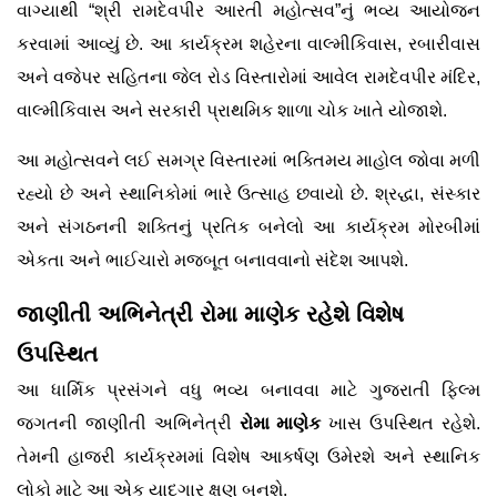
વાગ્યાથી “શ્રી રામદેવપીર આરતી મહોત્સવ”નું ભવ્ય આયોજન
કરવામાં આવ્યું છે. આ કાર્યક્રમ શહેરના વાલ્મીકિવાસ, રબારીવાસ
અને વજેપર સહિતના જેલ રોડ વિસ્તારોમાં આવેલ રામદેવપીર મંદિર,
વાલ્મીકિવાસ અને સરકારી પ્રાથમિક શાળા ચોક ખાતે યોજાશે.
આ મહોત્સવને લઈ સમગ્ર વિસ્તારમાં ભક્તિમય માહોલ જોવા મળી
રહ્યો છે અને સ્થાનિકોમાં ભારે ઉત્સાહ છવાયો છે. શ્રદ્ધા, સંસ્કાર
અને સંગઠનની શક્તિનું પ્રતિક બનેલો આ કાર્યક્રમ મોરબીમાં
એકતા અને ભાઈચારો મજબૂત બનાવવાનો સંદેશ આપશે.
જાણીતી અભિનેત્રી રોમા માણેક રહેશે વિશેષ
ઉપસ્થિત
આ ધાર્મિક પ્રસંગને વધુ ભવ્ય બનાવવા માટે ગુજરાતી ફિલ્મ
જગતની જાણીતી અભિનેત્રી
રોમા માણેક
ખાસ ઉપસ્થિત રહેશે.
તેમની હાજરી કાર્યક્રમમાં વિશેષ આકર્ષણ ઉમેરશે અને સ્થાનિક
લોકો માટે આ એક યાદગાર ક્ષણ બનશે.