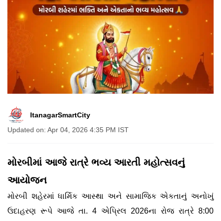
ItanagarSmartCity
Updated on: Apr 04, 2026 4:35 PM IST
મોરબીમાં આજે રાત્રે ભવ્ય આરતી મહોત્સવનું
આયોજન
મોરબી શહેરમાં ધાર્મિક આસ્થા અને સામાજિક એકતાનું અનોખું
ઉદાહરણ રૂપે આજે તા. 4 એપ્રિલ 2026ના રોજ રાત્રે 8:00