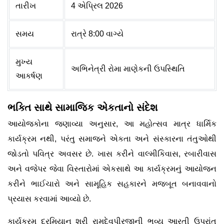
તારીખ
4 એપ્રિલ 2026
સમય
રાત્રે 8:00 વાગ્યે
મુખ્ય
અભિનેત્રી રોમા માણેકની ઉપસ્થિતિ
આકર્ષણ
ભક્તિ સાથે સામાજિક એકતાનો સંદેશ
આયોજકોના જણાવ્યા અનુસાર, આ મહોત્સવ માત્ર ધાર્મિક
કાર્યક્રમ નથી, પરંતુ સમાજને એકતા અને સંસ્કારના તંતુઓથી
જોડતો પવિત્ર અવસર છે. ખાસ કરીને વાલ્મીકિવાસ, રબારીવાસ
અને વજેપર જેવા વિસ્તારોમાં એકસાથે આ કાર્યક્રમનું આયોજન
કરીને ભાઈચારો અને સામૂહિક સહકારને મજબૂત બનાવવાનો
પ્રયાસ કરવામાં આવ્યો છે.
કાર્યક્રમ દરમિયાન શ્રી રામદેવપીરજીની ભવ્ય આરતી ઉપરાંત