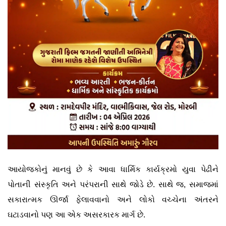
આયોજકોનું માનવું છે કે આવા ધાર્મિક કાર્યક્રમો યુવા પેઢીને
પોતાની સંસ્કૃતિ અને પરંપરાની સાથે જોડે છે. સાથે જ, સમાજમાં
સકારાત્મક ઊર્જા ફેલાવવાનો અને લોકો વચ્ચેના અંતરને
ઘટાડવાનો પણ આ એક અસરકારક માર્ગ છે.