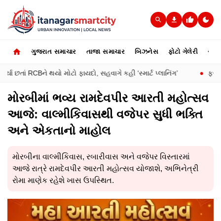
ગુજરાત સમાચાર
તાજા સમાચાર
બિઝનેસ
ફોટો ગેલેરી
સ્પોર્
 છતાં RCBને થયો મોટો ફાયદો, સહવાગે કહી ‘સ્માર્ટ પ્લાનિંગ’
●
ફરી મોંઘું
મોરબીમાં ભવ્ય રામદેવપીર આરતી મહોત્સવ
આજે: વાલ્મીકિવાસથી વજેપર સુધી ભક્તિ
અને એકતાનો માહોલ
મોરબીના વાલ્મીકિવાસ, રબારીવાસ અને વજેપર વિસ્તારમાં
આજે રાત્રે રામદેવપીર આરતી મહોત્સવ યોજાશે, અભિનેત્રી
રોમા માણેક રહેશે ખાસ ઉપસ્થિત.