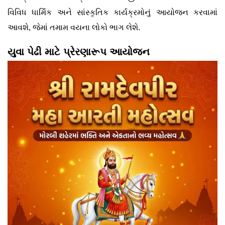
વિવિધ ધાર્મિક અને સાંસ્કૃતિક કાર્યક્રમોનું આયોજન કરવામાં
આવશે, જેમાં તમામ વયના લોકો ભાગ લેશે.
યુવા પેઢી માટે પ્રેરણારૂપ આયોજન