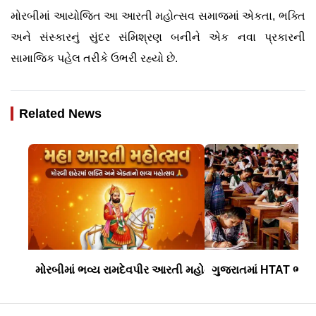
મોરબીમાં આયોજિત આ આરતી મહોત્સવ સમાજમાં એકતા, ભક્તિ
અને સંસ્કારનું સુંદર સંમિશ્રણ બનીને એક નવા પ્રકારની
સામાજિક પહેલ તરીકે ઉભરી રહ્યો છે.
Related News
મોરબીમાં ભવ્ય રામદેવપીર આરતી મહોત્સવ આજે: વાલ્મીકિવાસથ
ગુજરાતમાં HTAT ભરતીના