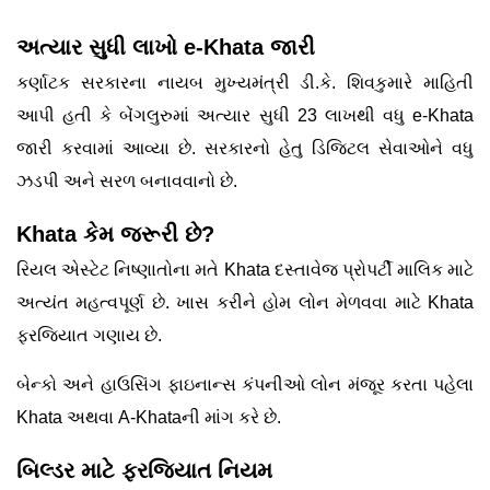
અત્યાર સુધી લાખો e-Khata જારી
કર્ણાટક સરકારના નાયબ મુખ્યમંત્રી ડી.કે. શિવકુમારે માહિતી
આપી હતી કે બેંગલુરુમાં અત્યાર સુધી 23 લાખથી વધુ e-Khata
જારી કરવામાં આવ્યા છે. સરકારનો હેતુ ડિજિટલ સેવાઓને વધુ
ઝડપી અને સરળ બનાવવાનો છે.
Khata કેમ જરૂરી છે?
રિયલ એસ્ટેટ નિષ્ણાતોના મતે Khata દસ્તાવેજ પ્રોપર્ટી માલિક માટે
અત્યંત મહત્વપૂર્ણ છે. ખાસ કરીને હોમ લોન મેળવવા માટે Khata
ફરજિયાત ગણાય છે.
બેન્કો અને હાઉસિંગ ફાઇનાન્સ કંપનીઓ લોન મંજૂર કરતા પહેલા
Khata અથવા A-Khataની માંગ કરે છે.
બિલ્ડર માટે ફરજિયાત નિયમ