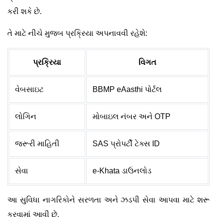
કરી શકે છે.
તે માટે નીચે મુજબ પ્રક્રિયા અપનાવવી રહેશે:
પ્રક્રિયા
વિગત
વેબસાઇટ
BBMP eAasthi પોર્ટલ
લોગિન
મોબાઇલ નંબર અને OTP
જરૂરી માહિતી
SAS પ્રોપર્ટી ટેક્સ ID
સેવા
e-Khata ડાઉનલોડ
આ સુવિધા નાગરિકોને સરળતા અને ઝડપી સેવા આપવા માટે શરૂ
કરવામાં આવી છે.