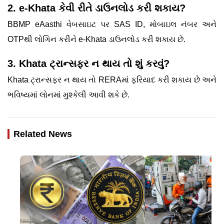
2. e-Khata કેવી રીતે ડાઉનલોડ કરી શકાય?
BBMP eAasthi વેબસાઇટ પર SAS ID, મોબાઇલ નંબર અને
OTPથી લોગિન કરીને e-Khata ડાઉનલોડ કરી શકાય છે.
3. Khata ટ્રાન્સફર ન થાય તો શું કરવું?
Khata ટ્રાન્સફર ન થાય તો RERAમાં ફરિયાદ કરી શકાય છે અને
ભવિષ્યમાં લોનમાં મુશ્કેલી આવી શકે છે.
Related News