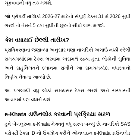
ચૂકવવાની વધુ તક મળશે.
જો પ્રોપર્ટી માલિકો 2026-27 માટેનો સંપૂર્ણ ટેક્સ 31 મે 2026 સુધી
ભરશે તો તેમને 5 ટકા સુધીની છૂટનો સીધો લાભ મળશે.
કેમ વધારાઈ છેલ્લી તારીખ?
પ્રાધિકરણના જણાવ્યા અનુસાર ઘણા નાગરિકો અગાઉ નક્કી કરેલી
સમયમર્યાદામાં ટેક્સ ભરવામાં અસમર્થ રહ્યા હતા. લોકોની સુવિધા
અને સહુલિયતને ધ્યાનમાં રાખીને આ સમયમર્યાદા વધારવાનો
નિર્ણય લેવામાં આવ્યો છે.
આ પગલાથી વધુ લોકો સમયસર ટેક્સ ભરશે અને સરકારની
આવકમાં પણ વધારો થશે.
e-Khata ડાઉનલોડ કરવાની પ્રક્રિયા સરળ
હવે બેંગલુરુમાં e-Khata મેળવવું વધુ સરળ બન્યું છે. નાગરિકો SAS
પ્રોપર્ટી ટેક્સ ID નો ઉપયોગ કરીને ઓનલાઇન e-Khata ડાઉનલોડ