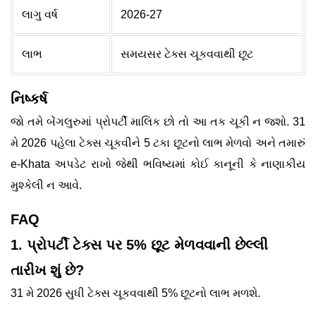
લાગુ વર્ષ
2026-27
લાભ
સમયસર ટેક્સ ચૂકવવાથી છૂટ
નિષ્કર્ષ
જો તમે બેંગલુરુમાં પ્રોપર્ટી માલિક છો તો આ તક ચૂકી ન જશો. 31
મે 2026 પહેલા ટેક્સ ચૂકવીને 5 ટકા છૂટનો લાભ મેળવો અને તમારું
e-Khata અપડેટ રાખો જેથી ભવિષ્યમાં કોઈ કાનૂની કે નાણાકીય
મુશ્કેલી ન આવે.
FAQ
1. પ્રોપર્ટી ટેક્સ પર 5% છૂટ મેળવવાની છેલ્લી
તારીખ શું છે?
31 મે 2026 સુધી ટેક્સ ચૂકવવાથી 5% છૂટનો લાભ મળશે.