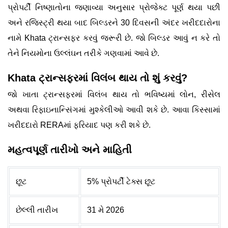
પ્રોપર્ટી નિષ્ણાતોના જણાવ્યા અનુસાર પ્રોજેક્ટ પૂર્ણ થયા પછી
અને રજિસ્ટ્રી થયા બાદ બિલ્ડરને 30 દિવસની અંદર ખરીદદારોના
નામે Khata ટ્રાન્સફર કરવું જરૂરી છે. જો બિલ્ડર આવું ન કરે તો
તેને નિયમોના ઉલ્લંઘન તરીકે ગણવામાં આવે છે.
Khata ટ્રાન્સફરમાં વિલંબ થાય તો શું કરવું?
જો ખાતા ટ્રાન્સફરમાં વિલંબ થાય તો ભવિષ્યમાં લોન, રીસેલ
અથવા રિફાઇનાન્સિંગમાં મુશ્કેલીઓ આવી શકે છે. આવા કિસ્સામાં
ખરીદદારો RERAમાં ફરિયાદ પણ કરી શકે છે.
મહત્વપૂર્ણ તારીખો અને માહિતી
છૂટ
5% પ્રોપર્ટી ટેક્સ છૂટ
છેલ્લી તારીખ
31 મે 2026