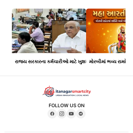
રાજ્ય સરકારના કર્મચારીઓ માટે ખુશખબર: મોંઘવારી ભથ્થામાં 
મોરબીમાં ભવ્ય રામદેવ
FOLLOW US ON