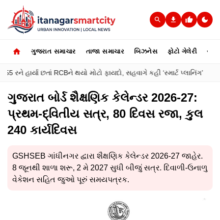
ગુજરાત સમાચાર
તાજા સમાચાર
બિઝનેસ
ફોટો ગેલેરી
સ્પોર્
 રને હાર્યા છતાં RCBને થયો મોટો ફાયદો, સહવાગે કહી ‘સ્માર્ટ પ્લાનિંગ’
●
ગુજરાત બોર્ડ શૈક્ષણિક કેલેન્ડર 2026-27:
પ્રથમ-દ્વિતીય સત્ર, 80 દિવસ રજા, કુલ
240 કાર્યદિવસ
GSHSEB ગાંધીનગર દ્વારા શૈક્ષણિક કેલેન્ડર 2026-27 જાહેર.
8 જૂનથી શાળા શરૂ, 2 મે 2027 સુધી બીજું સત્ર. દિવાળી-ઉનાળુ
વેકેશન સહિત જુઓ પૂરું સમયપત્રક.