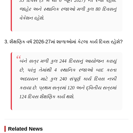
35 દિવસ (3 મે થી 6 જૂન 2027) ની રજા રહેશે.
જાહેર અને સ્થાનિક રજાઓ મળી કુલ 80 દિવસનું
વેકેશન રહેશે.
3. શૈક્ષણિક વર્ષ 2026-27માં શાળાઓમાં કેટલા કાર્ય દિવસ રહેશે?
બંને સત્ર મળી કુલ 244 દિવસનું આયોજન કરાયું
છે, પરંતુ તેમાંથી 4 સ્થાનિક રજાઓ બાદ કરતા
અધ્યયન માટે કુલ 240 સંપૂર્ણ કાર્ય દિવસ નક્કી
કરાયા છે. પ્રથમ સત્રમાં 120 અને દ્વિતીય સત્રમાં
124 દિવસ શૈક્ષણિક કાર્ય થશે.
Related News