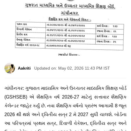
Aakriti
Updated on: May 02, 2026 11:43 PM IST
ગાંધીનગર:
ગુજરાત માધ્યમિક અને ઉચ્ચતર માધ્યમિક શિક્ષણ બોર્ડ
(GSHSEB) એ શૈક્ષણિક વર્ષ 2026-27 માટેનું સત્તાવાર શૈક્ષણિક
કેલેન્ડર જાહેર કર્યું છે. નવા શૈક્ષણિક વર્ષનો પ્રારંભ આગામી
8 જૂન
2026
થી થશે અને દ્વિતીય સત્ર
2 મે 2027
સુધી ચાલશે. બોર્ડના
આ પરિપત્રમાં પ્રથમ સત્ર, દિવાળી વેકેશન, દ્વિતીય સત્ર અને