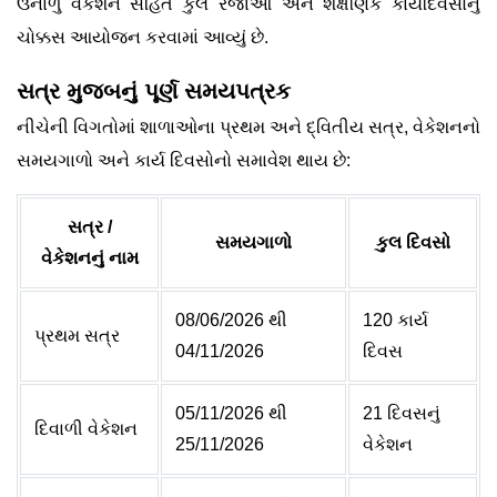
ઉનાળુ વેકેશન સહિત કુલ રજાઓ અને શૈક્ષણિક કાર્યદિવસોનું
ચોક્કસ આયોજન કરવામાં આવ્યું છે.
સત્ર મુજબનું પૂર્ણ સમયપત્રક
નીચેની વિગતોમાં શાળાઓના પ્રથમ અને દ્વિતીય સત્ર, વેકેશનનો
સમયગાળો અને કાર્ય દિવસોનો સમાવેશ થાય છે:
સત્ર /
સમયગાળો
કુલ દિવસો
વેકેશનનું નામ
08/06/2026 થી
120 કાર્ય
પ્રથમ સત્ર
04/11/2026
દિવસ
05/11/2026 થી
21 દિવસનું
દિવાળી વેકેશન
25/11/2026
વેકેશન