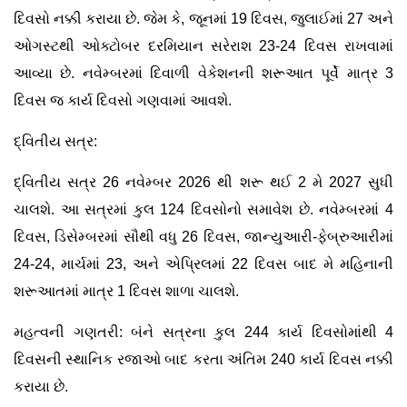
દિવસો નક્કી કરાયા છે. જેમ કે, જૂનમાં 19 દિવસ, જુલાઈમાં 27 અને
ઓગસ્ટથી ઓક્ટોબર દરમિયાન સરેરાશ 23-24 દિવસ રાખવામાં
આવ્યા છે. નવેમ્બરમાં દિવાળી વેકેશનની શરૂઆત પૂર્વે માત્ર 3
દિવસ જ કાર્ય દિવસો ગણવામાં આવશે.
દ્વિતીય સત્ર:
દ્વિતીય સત્ર 26 નવેમ્બર 2026 થી શરૂ થઈ 2 મે 2027 સુધી
ચાલશે. આ સત્રમાં કુલ 124 દિવસોનો સમાવેશ છે. નવેમ્બરમાં 4
દિવસ, ડિસેમ્બરમાં સૌથી વધુ 26 દિવસ, જાન્યુઆરી-ફેબ્રુઆરીમાં
24-24, માર્ચમાં 23, અને એપ્રિલમાં 22 દિવસ બાદ મે મહિનાની
શરૂઆતમાં માત્ર 1 દિવસ શાળા ચાલશે.
મહત્વની ગણતરી:
બંને સત્રના કુલ 244 કાર્ય દિવસોમાંથી 4
દિવસની સ્થાનિક રજાઓ બાદ કરતા અંતિમ
240 કાર્ય દિવસ
નક્કી
કરાયા છે.