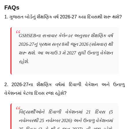
FAQs
1. ગુજરાત બોર્ડનું શૈક્ષણિક વર્ષ 2026-27 કયા દિવસથી શરૂ થશે?
GSHSEBના સત્તાવાર કેલેન્ડર અનુસાર શૈક્ષણિક વર્ષ
2026-27નું પ્રથમ સત્ર 8મી જૂન 2026 (સોમવાર) થી
શરૂ થશે. આ અગાઉ 3 મે 2027 સુધી ઉનાળુ વેકેશન
રહેશે.
2. 2026-27ના શૈક્ષણિક વર્ષમાં દિવાળી વેકેશન અને ઉનાળુ
વેકેશનમાં કેટલા દિવસ રજા રહેશે?
વિદ્યાર્થીઓને દિવાળી વેકેશનમાં 21 દિવસ (5
નવેમ્બરથી 25 નવેમ્બર 2026) અને ઉનાળુ વેકેશનમાં