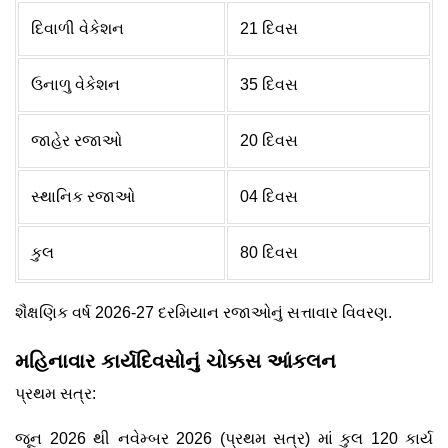
દિવાળી વેકેશન
21 દિવસ
ઉનાળુ વેકેશન
35 દિવસ
જાહેર રજાઓ
20 દિવસ
સ્થાનિક રજાઓ
04 દિવસ
કુલ
80 દિવસ
શૈક્ષણિક વર્ષ 2026-27 દરમિયાન રજાઓનું સત્તાવાર વિવરણ.
મહિનાવાર કાર્યદિવસોનું ચોક્કસ આંકલન
પ્રથમ સત્ર:
જૂન 2026 થી નવેમ્બર 2026 (પ્રથમ સત્ર) માં કુલ 120 કાર્ય