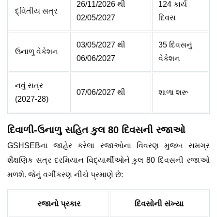
26/11/2026 થી
124 કાર્ય
દ્વિતીય સત્ર
02/05/2027
દિવસ
03/05/2027 થી
35 દિવસનું
ઉનાળુ વેકેશન
06/06/2027
વેકેશન
નવું સત્ર
07/06/2027 થી
શાળા શરૂ
(2027-28)
દિવાળી-ઉનાળુ સહિત કુલ 80 દિવસની રજાઓ
GSHSEBના જાહેર કરેલા રજાઓના વિવરણ મુજબ સમગ્ર
શૈક્ષણિક સત્ર દરમિયાન વિદ્યાર્થીઓને કુલ 80 દિવસની રજાઓ
મળશે. જેનું વર્ગીકરણ નીચે પ્રમાણે છે:
રજાનો પ્રકાર
દિવસોની સંખ્યા