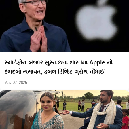
સ્માર્ટફોન બજાર સુસ્ત છતાં ભારતમાં Apple નો
દબદબો યથાવત, ડબલ ડિજિટ ગ્રોથ નોંધાઈ
May 02, 2026