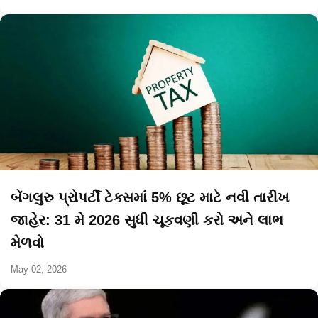
બેંગલુરુ પ્રોપર્ટી ટેક્સમાં 5% છૂટ માટે નવી તારીખ
જાહેર: 31 મે 2026 સુધી ચૂકવણી કરો અને લાભ
મેળવો
May 02, 2026