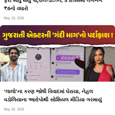
ફરી મોંઘું થયું પેટ્રોલ-ડીઝલ, 5 દિવસમાં લગભગ
₹4નો વધારો
May 19, 2026
‘લાલો’ના કરણ જોષી વિવાદમાં ઘેરાયા, નેહલ
વડોલિયાના આરોપોથી સોશિયલ મીડિયા ગરમાયું
May 18, 2026