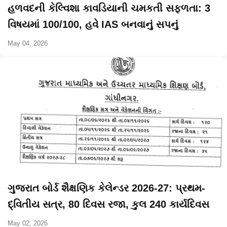
હળવદની કેલ્વિશા કાવડિયાની ચમકતી સફળતા: 3
વિષયમાં 100/100, હવે IAS બનવાનું સપનું
May 04, 2026
ગુજરાત બોર્ડ શૈક્ષણિક કેલેન્ડર 2026-27: પ્રથમ-
દ્વિતીય સત્ર, 80 દિવસ રજા, કુલ 240 કાર્યદિવસ
May 02, 2026