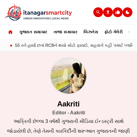
ગુજરાત સમાચાર
તાજા સમાચાર
બિઝનેસ
ફોટો ગેલેરી
સ્પોર્
રને હાર્યા છતાં RCBને થયો મોટો ફાયદો, સહવાગે કહી ‘સ્માર્ટ પ્લાનિંગ’
●
Aakriti
Editor - Aakriti
આક્રિતી છેલ્લા 3 વર્ષથી ગુજરાતી મીડિયા ઈન્ડસ્ટ્રી સાથે
જોડાયેલી છે, તેણે તેમની કારકિર્દીની શરૂઆત ગુજરાતની જાણી