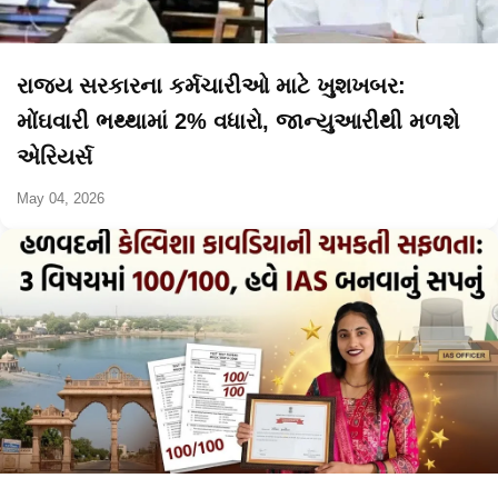
રાજ્ય સરકારના કર્મચારીઓ માટે ખુશખબર:
મોંઘવારી ભથ્થામાં 2% વધારો, જાન્યુઆરીથી મળશે
એરિયર્સ
May 04, 2026