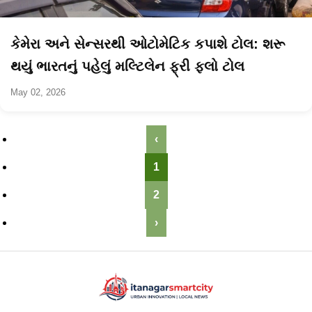
કેમેરા અને સેન્સરથી ઓટોમેટિક કપાશે ટોલ: શરૂ
થયું ભારતનું પહેલું મલ્ટિલેન ફ્રી ફ્લો ટોલ
May 02, 2026
‹
1
2
›