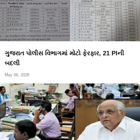
ગુજરાત પોલીસ વિભાગમાં મોટો ફેરફાર, 21 PIની
બદલી
May 06, 2026