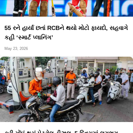
55 રને હાર્યા છતાં RCBને થયો મોટો ફાયદો, સહવાગે
કહી ‘સ્માર્ટ પ્લાનિંગ’
May 23, 2026