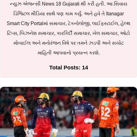
ન્યુઝ એજન્સી News 18 Gujarati થી કરી હતી. આ સિવાય
ડિજિટલ મીડિયા સાથે પણ કામ કર્યું. અને હવે તે Itanagar
Smart City Portalમાં સમાચાર, ટેકનોલોજી, લાઈફસ્ટાઈલ, હેલ્થ
ટિપ્સ, બિઝનેશ સમાચાર, કારકિર્દી સમાચાર, ખેલ સમાચાર, ઓટો
મોબાઈલ અને મનોરંજન વિષે પર તમને ઝડપી અને સચોટ
માહિતી આપવાનો પ્રયત્ન કરશે.
Total Posts: 14