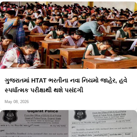
ગુજરાતમાં HTAT ભરતીના નવા નિયમો જાહેર, હવે
સ્પર્ધાત્મક પરીક્ષાથી થશે પસંદગી
May 08, 2026