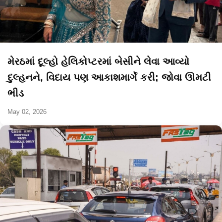
મેરઠમાં દૂલ્હો હેલિકોપ્ટરમાં બેસીને લેવા આવ્યો
દુલ્હનને, વિદાય પણ આકાશમાર્ગે કરી; જોવા ઊમટી
ભીડ
May 02, 2026