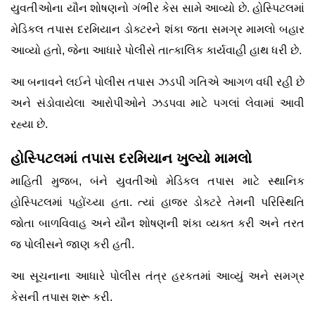
યુવતીઓના યૌન શોષણનો ગંભીર કેસ સામે આવ્યો છે. હોસ્પિટલમાં
મેડિકલ તપાસ દરમિયાન ડોક્ટરને શંકા જતા સમગ્ર મામલો બહાર
આવ્યો હતો, જેના આધારે પોલીસે તાત્કાલિક કાર્યવાહી હાથ ધરી છે.
આ બનાવને લઈને પોલીસ તપાસ ઝડપી ગતિએ આગળ વધી રહી છે
અને સંડોવાયેલા આરોપીઓને ઝડપવા માટે પગલાં લેવામાં આવી
રહ્યા છે.
હોસ્પિટલમાં તપાસ દરમિયાન ખુલ્યો મામલો
માહિતી મુજબ, બંને યુવતીઓ મેડિકલ તપાસ માટે સ્થાનિક
હોસ્પિટલમાં પહોંચ્યા હતા. ત્યાં હાજર ડોક્ટરે તેમની પરિસ્થિતિ
જોતા બાળવિવાહ અને યૌન શોષણની શંકા વ્યક્ત કરી અને તરત
જ પોલીસને જાણ કરી હતી.
આ સૂચનાના આધારે પોલીસ તંત્ર હરકતમાં આવ્યું અને સમગ્ર
કેસની તપાસ શરૂ કરી.