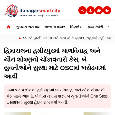
ગુજરાત સમાચાર
તાજા સમાચાર
બિઝનેસ
ફોટો ગેલેરી
સ્પોર્
●
55 રને હાર્યા છતાં RCBને થયો મોટો ફાયદો, સહવાગે કહી ‘સ્માર્ટ પ્લા
હિમાચલના હમીરપુરમાં બાળવિવાહ અને
યૌન શોષણનો ચોંકાવનારો કેસ, બે
યુવતીઓને સુરક્ષા માટે OSCમાં ખસેડવામાં
આવી
હિમાચલ પ્રદેશના હમીરપુરમાં બાળવિવાહ અને યૌન શોષણનો
કેસ સામે આવ્યો. પોલીસ તપાસ શરૂ, બે યુવતીઓને One Stop
Centreમાં સુરક્ષા હેઠળ રાખવામાં આવી.