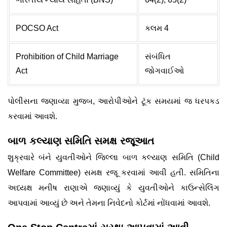
POCSO Act
કલમ 4
Prohibition of Child Marriage
સંબંધિત
Act
જોગવાઈઓ
પોલીસના જણાવ્યા મુજબ, આરોપીઓને ટૂંક સમયમાં જ ધરપકડ
કરવામાં આવશે.
બાળ કલ્યાણ સમિતિ સમક્ષ રજૂઆત
શુક્રવારે બંને યુવતીઓને જિલ્લા બાળ કલ્યાણ સમિતિ (Child
Welfare Committee) સમક્ષ રજૂ કરવામાં આવી હતી. સમિતિના
અધ્યક્ષ મનીષ રાણાએ જણાવ્યું કે યુવતીઓને કાઉન્સેલિંગ
આપવામાં આવ્યું છે અને તેમના નિવેદનો કોર્ટમાં નોંધવામાં આવશે.