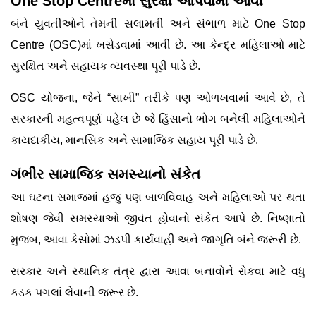
One Stop Centreમાં સુરક્ષા આપવામાં આવી
બંને યુવતીઓને તેમની સલામતી અને સંભાળ માટે One Stop
Centre (OSC)માં ખસેડવામાં આવી છે. આ કેન્દ્ર મહિલાઓ માટે
સુરક્ષિત અને સહાયક વ્યવસ્થા પૂરી પાડે છે.
OSC યોજના, જેને “સાખી” તરીકે પણ ઓળખવામાં આવે છે, તે
સરકારની મહત્વપૂર્ણ પહેલ છે જે હિંસાનો ભોગ બનેલી મહિલાઓને
કાયદાકીય, માનસિક અને સામાજિક સહાય પૂરી પાડે છે.
ગંભીર સામાજિક સમસ્યાનો સંકેત
આ ઘટના સમાજમાં હજુ પણ બાળવિવાહ અને મહિલાઓ પર થતા
શોષણ જેવી સમસ્યાઓ જીવંત હોવાનો સંકેત આપે છે. નિષ્ણાતો
મુજબ, આવા કેસોમાં ઝડપી કાર્યવાહી અને જાગૃતિ બંને જરૂરી છે.
સરકાર અને સ્થાનિક તંત્ર દ્વારા આવા બનાવોને રોકવા માટે વધુ
કડક પગલાં લેવાની જરૂર છે.