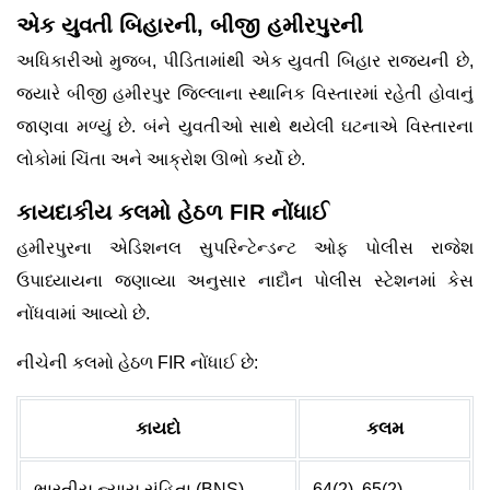
એક યુવતી બિહારની, બીજી હમીરપુરની
અધિકારીઓ મુજબ, પીડિતામાંથી એક યુવતી બિહાર રાજ્યની છે,
જ્યારે બીજી હમીરપુર જિલ્લાના સ્થાનિક વિસ્તારમાં રહેતી હોવાનું
જાણવા મળ્યું છે. બંને યુવતીઓ સાથે થયેલી ઘટનાએ વિસ્તારના
લોકોમાં ચિંતા અને આક્રોશ ઊભો કર્યો છે.
કાયદાકીય કલમો હેઠળ FIR નોંધાઈ
હમીરપુરના એડિશનલ સુપરિન્ટેન્ડન્ટ ઓફ પોલીસ રાજેશ
ઉપાધ્યાયના જણાવ્યા અનુસાર નાદૌન પોલીસ સ્ટેશનમાં કેસ
નોંધવામાં આવ્યો છે.
નીચેની કલમો હેઠળ FIR નોંધાઈ છે:
કાયદો
કલમ
ભારતીય ન્યાય સંહિતા (BNS)
64(2), 65(2)