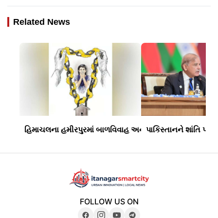
Related News
હિમાચલના હમીરપુરમાં બાળવિવાહ અને યૌન શોષણનો ચોંકાવનાર
પાકિસ્તાનને શાંતિ પ્રય
FOLLOW US ON