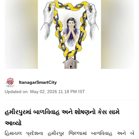
ItanagarSmartCity
Updated on: May 02, 2026 11:18 PM IST
હમીરપુરમાં બાળવિવાહ અને શોષણનો કેસ સામે
આવ્યો
હિમાચલ પ્રદેશના હમીરપુર જિલ્લામાં બાળવિવાહ અને બે