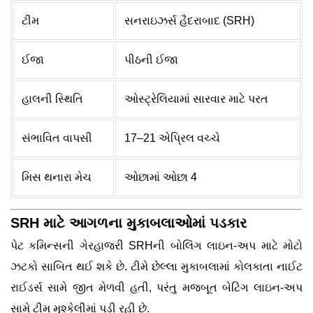
ટીમ
સનરાઇઝર્સ હૈદરાબાદ (SRH)
ઈજા
પીઠની ઈજા
હાલની સ્થિતિ
ઓસ્ટ્રેલિયામાં સારવાર માટે પરત
સંભાવિત વાપસી
17–21 એપ્રિલ વચ્ચે
મિસ થનારા મેચ
ઓછામાં ઓછા 4
SRH માટે આગળના મુકાબલાઓમાં પડકાર
પેટ કમિન્સની ગેરહાજરી SRHની બોલિંગ લાઇન-અપ માટે મોટો
ઝટકો સાબિત થઈ શકે છે. ટીમે છેલ્લા મુકાબલામાં કોલકાતા નાઈટ
રાઈડર્સ સામે જીત મેળવી હતી, પરંતુ મજબૂત બેટિંગ લાઇન-અપ
સામે ટીમ મુશ્કેલીમાં પડી રહી છે.