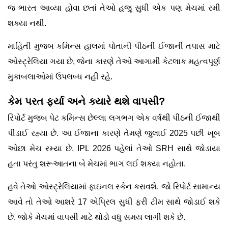
જ ભારત આવ્યા હોવા છતાં તેઓ હજુ સુધી એક પણ મેચમાં રમી
શક્યા નથી.
માહિતી મુજબ કમિન્સ હાલમાં પોતાની પીઠની ઈજાની તપાસ માટે
ઓસ્ટ્રેલિયા ગયા છે, જેના કારણે તેઓ આગામી કેટલાક મહત્વપૂર્ણ
મુકાબલાઓમાં ઉપલબ્ધ નહીં રહે.
કેમ પરત ફર્યા અને ક્યારે થશે વાપસી?
રિપોર્ટ મુજબ પેટ કમિન્સ છેલ્લા લગભગ એક વર્ષથી પીઠની ઈજાથી
પીડાઈ રહ્યા છે. આ ઈજાના કારણે તેમણે જુલાઈ 2025 પછી ખૂબ
ઓછા મેચ રમ્યા છે. IPL 2026 પહેલાં તેઓ SRH સાથે જોડાયા
હતા પરંતુ શરૂઆતના બે મેચમાં ભાગ લઈ શક્યા નહોતા.
હવે તેઓ ઓસ્ટ્રેલિયામાં ફાઇનલ સ્કેન કરાવશે. જો રિપોર્ટ સામાન્ય
આવે તો તેઓ આશરે 17 એપ્રિલ સુધી ફરી ટીમ સાથે જોડાઈ શકે
છે. જોકે મેચમાં વાપસી માટે થોડો વધુ સમય લાગી શકે છે.