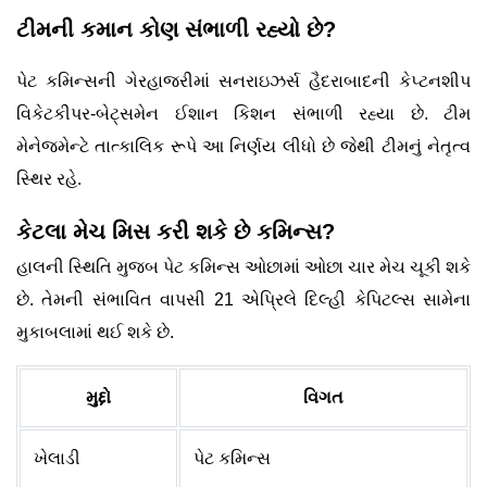
ટીમની કમાન કોણ સંભાળી રહ્યો છે?
પેટ કમિન્સની ગેરહાજરીમાં સનરાઇઝર્સ હૈદરાબાદની કેપ્ટનશીપ
વિકેટકીપર-બેટ્સમેન ઈશાન કિશન સંભાળી રહ્યા છે. ટીમ
મેનેજમેન્ટે તાત્કાલિક રૂપે આ નિર્ણય લીધો છે જેથી ટીમનું નેતૃત્વ
સ્થિર રહે.
કેટલા મેચ મિસ કરી શકે છે કમિન્સ?
હાલની સ્થિતિ મુજબ પેટ કમિન્સ ઓછામાં ઓછા ચાર મેચ ચૂકી શકે
છે. તેમની સંભાવિત વાપસી 21 એપ્રિલે દિલ્હી કેપિટલ્સ સામેના
મુકાબલામાં થઈ શકે છે.
મુદ્દો
વિગત
ખેલાડી
પેટ કમિન્સ