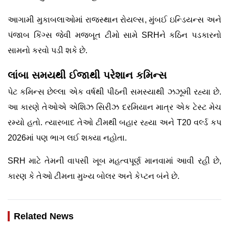
આગામી મુકાબલાઓમાં રાજસ્થાન રોયલ્સ, મુંબઈ ઇન્ડિયન્સ અને
પંજાબ કિંગ્સ જેવી મજબૂત ટીમો સામે SRHને કઠિન પડકારનો
સામનો કરવો પડી શકે છે.
લાંબા સમયથી ઈજાથી પરેશાન કમિન્સ
પેટ કમિન્સ છેલ્લા એક વર્ષથી પીઠની સમસ્યાથી ઝઝૂમી રહ્યા છે.
આ કારણે તેઓએ એશિઝ સિરીઝ દરમિયાન માત્ર એક ટેસ્ટ મેચ
રમ્યો હતો. ત્યારબાદ તેઓ ટીમથી બહાર રહ્યા અને T20 વર્લ્ડ કપ
2026માં પણ ભાગ લઈ શક્યા નહોતા.
SRH માટે તેમની વાપસી ખૂબ મહત્વપૂર્ણ માનવામાં આવી રહી છે,
કારણ કે તેઓ ટીમના મુખ્ય બોલર અને કેપ્ટન બંને છે.
Related News