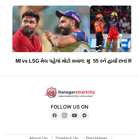
MI vs LSG મેચ પહેલાં મોટો સવાલ: શું રોહિત શર્મા....
55 રને હાર્યા છતાં RC
FOLLOW US ON
About Us
Contact Us
Disclaimer