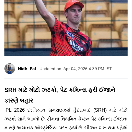
Nidhi Pal
Updated on: Apr 04, 2026 4:39 PM IST
SRH માટે મોટો ઝટકો, પેટ કમિન્સ ફરી ઈજાને
કારણે બહાર
IPL 2026 દરમિયાન સનરાઇઝર્સ હૈદરાબાદ (SRH) માટે મોટો
ઝટકો સામે આવ્યો છે. ટીમના નિયમિત કેપ્ટન પેટ કમિન્સ ઈજાના
કારણે અચાનક ઓસ્ટ્રેલિયા પરત ફર્યા છે. સીઝન શરૂ થવા પહેલાં