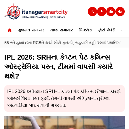
ગુજરાત સમાચાર
તાજા સમાચાર
બિઝનેસ
ફોટો ગેલેરી
સ્પોર્
5 રને હાર્યા છતાં RCBને થયો મોટો ફાયદો, સહવાગે કહી ‘સ્માર્ટ પ્લાનિંગ’
●
IPL 2026: SRHના કેપ્ટન પેટ કમિન્સ
ઓસ્ટ્રેલિયા પરત, ટીમમાં વાપસી ક્યારે
થશે?
IPL 2026 દરમિયાન SRHના કેપ્ટન પેટ કમિન્સ ઈજાના કારણે
ઓસ્ટ્રેલિયા પરત ફર્યા. તેમની વાપસી એપ્રિલના ત્રીજા
અઠવાડિયા બાદ થવાની શક્યતા.