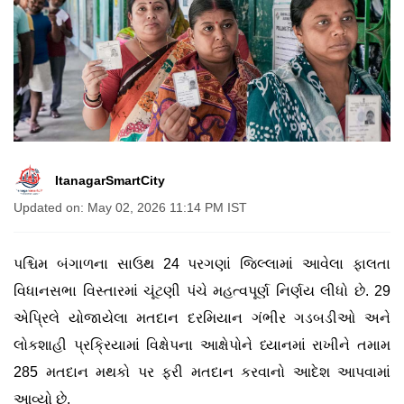
ItanagarSmartCity
Updated on: May 02, 2026 11:14 PM IST
પશ્ચિમ બંગાળના સાઉથ 24 પરગણાં જિલ્લામાં આવેલા ફાલતા
વિધાનસભા વિસ્તારમાં ચૂંટણી પંચે મહત્વપૂર્ણ નિર્ણય લીધો છે. 29
એપ્રિલે યોજાયેલા મતદાન દરમિયાન ગંભીર ગડબડીઓ અને
લોકશાહી પ્રક્રિયામાં વિક્ષેપના આક્ષેપોને ધ્યાનમાં રાખીને તમામ
285 મતદાન મથકો પર ફરી મતદાન કરવાનો આદેશ આપવામાં
આવ્યો છે.