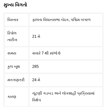
મુખ્ય વિગતો
વિસ્તાર
ફાલતા વિધાનસભા બેઠક, પશ્ચિમ બંગાળ
રિપોલ
21 મે
તારીખ
સમય
સવારે 7 થી સાંજે 6
કુલ બૂથ
285
મતગણતરી
24 મે
ચૂંટણી ગડબડ અને લોકશાહી પ્રક્રિયામાં
કારણ
વિક્ષેપ