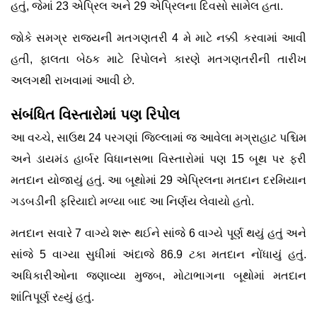
હતું, જેમાં 23 એપ્રિલ અને 29 એપ્રિલના દિવસો સામેલ હતા.
જોકે સમગ્ર રાજ્યની મતગણતરી 4 મે માટે નક્કી કરવામાં આવી
હતી, ફાલતા બેઠક માટે રિપોલને કારણે મતગણતરીની તારીખ
અલગથી રાખવામાં આવી છે.
સંબંધિત વિસ્તારોમાં પણ રિપોલ
આ વચ્ચે, સાઉથ 24 પરગણાં જિલ્લામાં જ આવેલા મગ્રાહાટ પશ્ચિમ
અને ડાયમંડ હાર્બર વિધાનસભા વિસ્તારોમાં પણ 15 બૂથ પર ફરી
મતદાન યોજાયું હતું. આ બૂથોમાં 29 એપ્રિલના મતદાન દરમિયાન
ગડબડીની ફરિયાદો મળ્યા બાદ આ નિર્ણય લેવાયો હતો.
મતદાન સવારે 7 વાગ્યે શરૂ થઈને સાંજે 6 વાગ્યે પૂર્ણ થયું હતું અને
સાંજે 5 વાગ્યા સુધીમાં અંદાજે 86.9 ટકા મતદાન નોંધાયું હતું.
અધિકારીઓના જણાવ્યા મુજબ, મોટાભાગના બૂથોમાં મતદાન
શાંતિપૂર્ણ રહ્યું હતું.