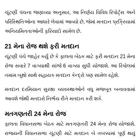
ચૂંટણી પંચના જણાવ્યા અનુસાર, આ નિર્ણય વિવિધ રિપોર્ટ્સ અને
પરિસ્થિતિઓના આધારે લેવામાં આવ્યો છે, જેમાં મતદાન પ્રક્રિયામાં
અનિયમિતતાઓની ફરિયાદો સામેલ છે.
21 મેના રોજ થશે ફરી મતદાન
ચૂંટણી પંચે જાહેર કર્યું છે કે ફાલતા બેઠક માટે ફરી મતદાન 21 મેના
રોજ સવારે 7 વાગ્યાથી સાંજે 6 વાગ્યા સુધી યોજાશે. આ રિપોલમાં
તમામ બૂથો સાથે સહાયક મતદાન કેન્દ્રો પણ સામેલ રહેશે.
મતદાન દરમિયાન સુરક્ષા વ્યવસ્થાઓને વધુ મજબૂત બનાવવામાં
આવશે જેથી મતદારો નિર્ભય રીતે મતદાન કરી શકે.
મતગણતરી 24 મેના રોજ
ફાલતા વિધાનસભા બેઠક માટે મતગણતરી 24 મેના રોજ યોજાશે.
રાજ્યની વિધાનસભા ચૂંટણી માટે મતદાન બે તબક્કામાં પૂર્ણ થયું