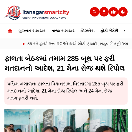
ગુજરાત સમાચાર
તાજા સમાચાર
બિઝનેસ
ફોટો ગેલેરી
સ્પોર્
●
55 રને હાર્યા છતાં RCBને થયો મોટો ફાયદો, સહવાગે કહી ‘સ્માર્ટ પ્લા
ફાલતા બેઠકમાં તમામ 285 બૂથ પર ફરી
મતદાનનો આદેશ, 21 મેના રોજ થશે રિપોલ
પશ્ચિમ બંગાળના ફાલતા વિધાનસભા વિસ્તારમાં 285 બૂથ પર ફરી
મતદાનનો આદેશ. 21 મેના રોજ રિપોલ અને 24 મેના રોજ
મતગણતરી થશે.